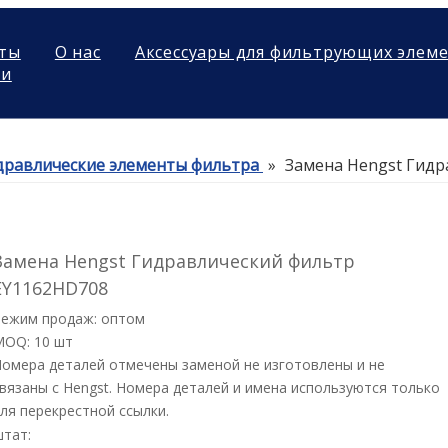
ты
О нас
Аксессуары для фильтрующих элем
ми
дравлические элементы фильтра
»
Замена Hengst Гидр
Замена Hengst Гидравлический фильтр
EY1162HD708
Режим продаж: оптом
MOQ: 10 шт
омера деталей отмечены заменой не изготовлены и не
вязаны с Hengst. Номера деталей и имена используются только
ля перекрестной ссылки.
штат: