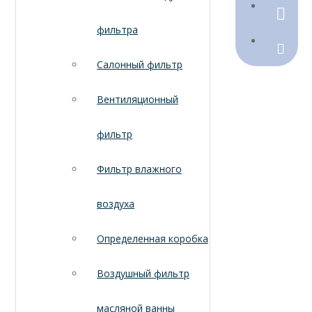
790368
фильтра
Sales@
Салонный фильтр
Вентиляционный
фильтр
Фильтр влажного
воздуха
Определенная коробка
Воздушный фильтр
масляной ванны