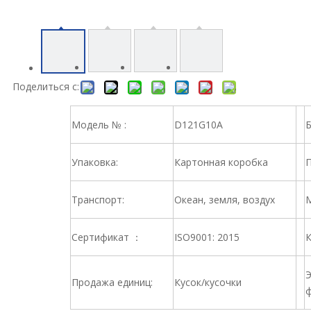
Поделиться с:
Модель № :
D121G10A
Б
Упаковка:
Картонная коробка
П
Транспорт:
Океан, земля, воздух
М
Сертификат ：
ISO9001: 2015
К
Э
Продажа единиц:
Кусок/кусочки
ф