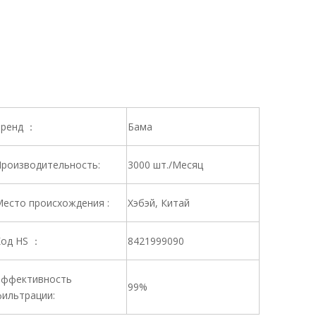
ренд ：
Бама
роизводительность:
3000 шт./Месяц
есто происхождения :
Хэбэй, Китай
од HS ：
8421999090
ффективность
99%
ильтрации: