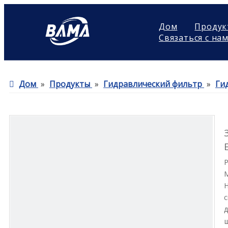
Дом
Продук
Связаться с на
Дом
»
Продукты
»
Гидравлический фильтр
»
Ги
Н
с
д