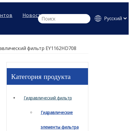
ентов
Новости
Pусский
English
Español
авлический фильтр EY1162HD708
Категория продукта
Гидравлический фильтр
Гидравлические
элементы фильтра