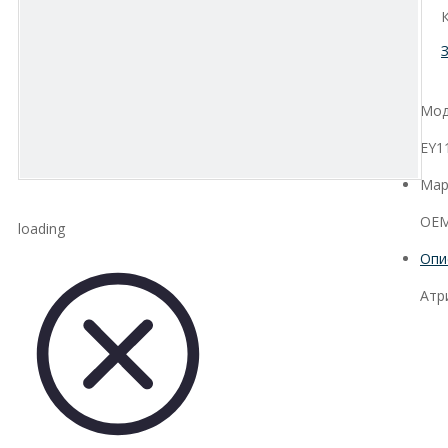
Мод
EY1
Мар
OEM
loading
Опи
Атр