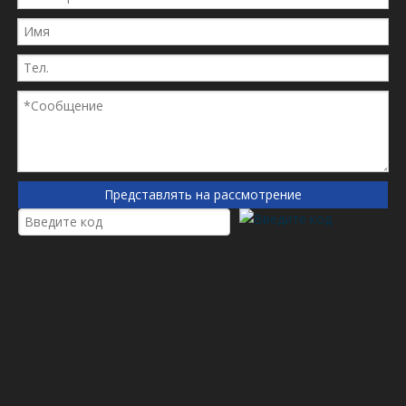
предыдущий:
следующий:
Нефтяной всасывающий фильтр
JCB Фильтр
JCB 32920300
Категория продукта
сопутствующие товары
Представлять на рассмотрение