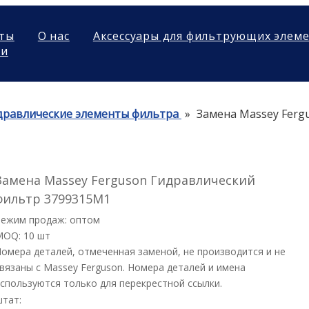
ты
О нас
Аксессуары для фильтрующих элем
ми
дравлические элементы фильтра
»
Замена Massey Ferg
Замена Massey Ferguson Гидравлический
фильтр 3799315M1
Режим продаж: оптом
MOQ: 10 шт
омера деталей, отмеченная заменой, не производится и не
вязаны с Massey Ferguson. Номера деталей и имена
спользуются только для перекрестной ссылки.
штат: