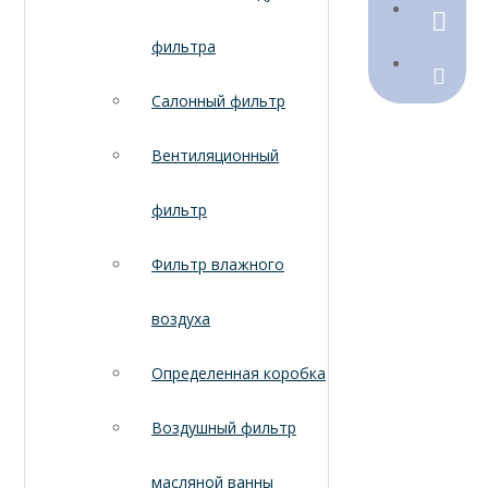
790368
фильтра
Sales@
Салонный фильтр
Вентиляционный
фильтр
Фильтр влажного
воздуха
Определенная коробка
Воздушный фильтр
масляной ванны