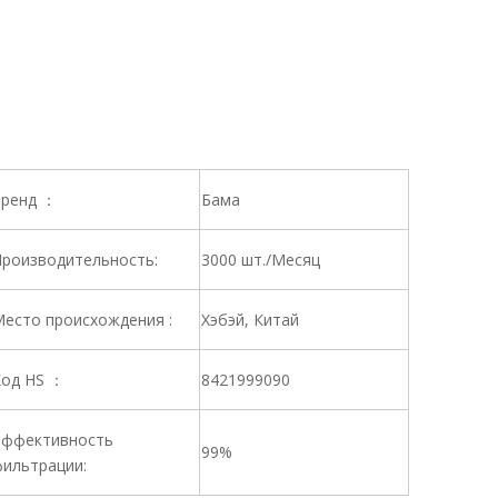
ренд ：
Бама
роизводительность:
3000 шт./Месяц
есто происхождения :
Хэбэй, Китай
од HS ：
8421999090
ффективность
99%
ильтрации: