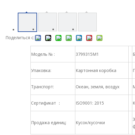
Поделиться с:
Модель № :
3799315M1
Б
Упаковка:
Картонная коробка
П
Транспорт:
Океан, земля, воздух
М
Сертификат ：
ISO9001: 2015
К
Э
Продажа единиц:
Кусок/кусочки
ф