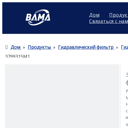
Дом
Продук
Связаться с на
Дом
»
Продукты
»
Гидравлический фильтр
»
Ги
3799315M1
Н
с
и