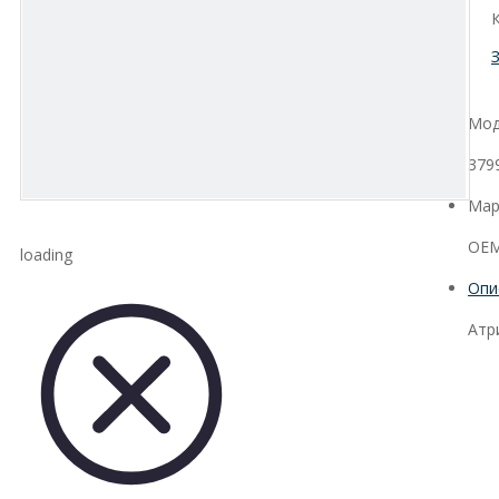
Мод
379
Мар
OEM
loading
Опи
Атр