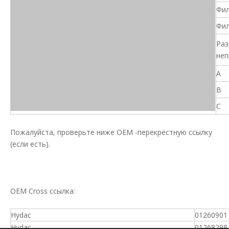
Фил
Фил
Раз
неп
A
B
C
Пожалуйста, проверьте ниже OEM -перекрестную ссылку
(если есть).
OEM Cross ссылка:
Hydac
01260901
Hydac
01268298