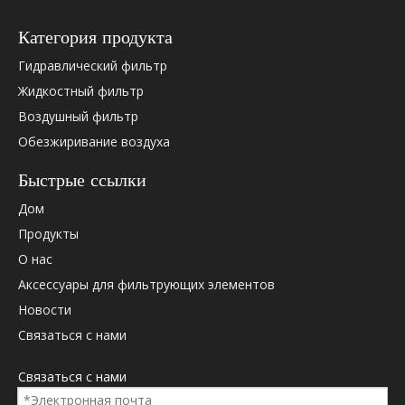
Hydac
01319160
Категория продукта
Hydac
02022902
Hydac
02055902
Гидравлический фильтр
Hydac
0060D00
Жидкостный фильтр
Hydac
0060D00
Воздушный фильтр
Hydac
0060D00
Обезжиривание воздуха
Hydac
0060D00
Hydac
0060d003
Быстрые ссылки
Hydac
0060D00
Дом
Hydac
1260901
Продукты
Hydac
1268298
Hydac
1319160
О нас
Hydac
2022902
Аксессуары для фильтрующих элементов
Hydac
2055902
Новости
Дональдсон
48150
Связаться с нами
Дональдсон
P173189
Дональдсон
P566650
Связаться с нами
Паркер
PR3056Q