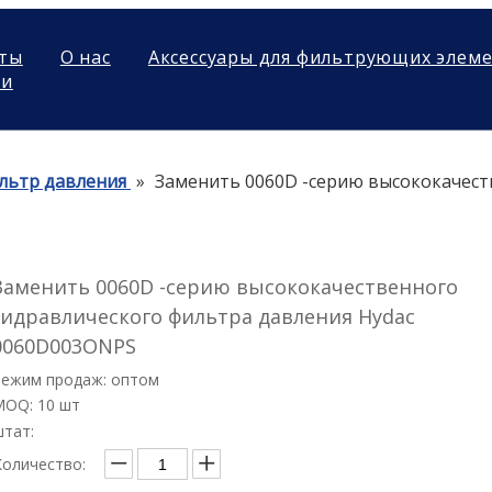
ты
О нас
Аксессуары для фильтрующих элем
ми
льтр давления
»
Заменить 0060D -серию высококачест
Заменить 0060D -серию высококачественного
гидравлического фильтра давления Hydac
0060D003ONPS
Режим продаж: оптом
MOQ: 10 шт
штат:
Количество: