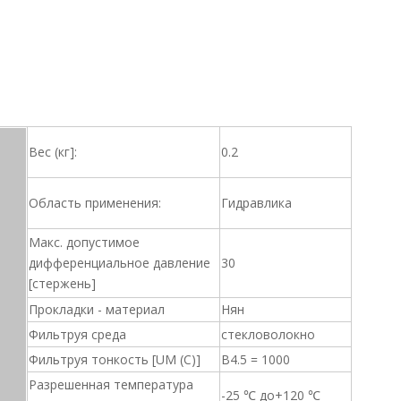
Вес (кг]:
0.2
Область применения:
Гидравлика
Макс. допустимое
дифференциальное давление
30
[стержень]
Прокладки - материал
Нян
Фильтруя среда
стекловолокно
Фильтруя тонкость [UM (C)]
B4.5 = 1000
Разрешенная температура
-25 ℃ до+120 ℃