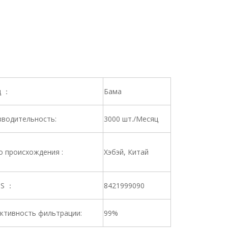
д ：
Бама
водительность:
3000 шт./Месяц
 происхождения :
Хэбэй, Китай
HS ：
8421999090
ктивность фильтрации:
99%