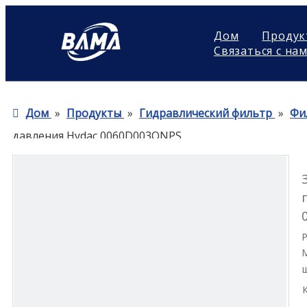
Дом
Продук
Связаться с на
Дом
»
Продукты
»
Гидравлический фильтр
»
Фи
давления Hydac 0060D003ONPS