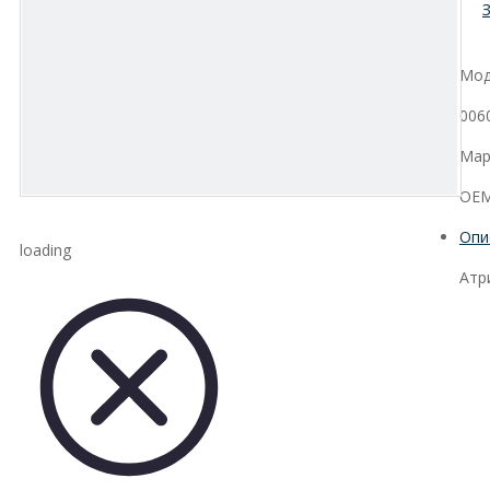
Мод
006
Мар
OEM
Опи
loading
Атр