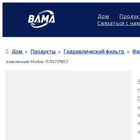
Дом
Продук
Связаться с на
Дом
»
Продукты
»
Гидравлический фильтр
»
Фи
давления Hydac 02022902