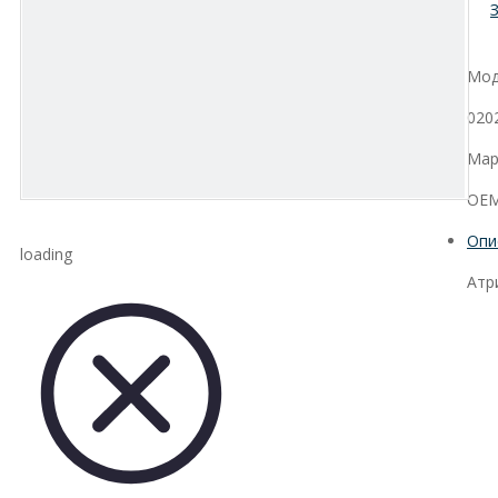
Мод
020
Мар
OEM
Опи
loading
Атр