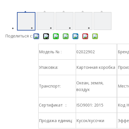
Поделиться с:
Модель № :
02022902
Брен
Упаковка:
Картонная коробка
Произ
Океан, земля,
Транспорт:
Место
воздух
Сертификат ：
ISO9001: 2015
Код 
Продажа единиц:
Кусок/кусочки
Эффе