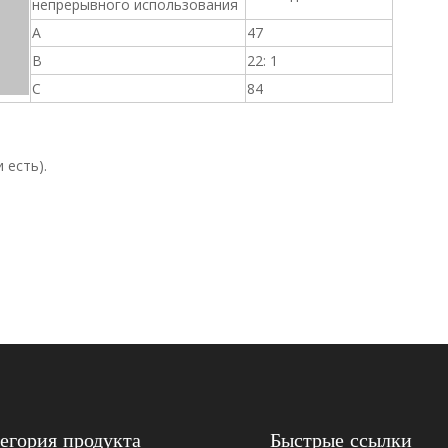
непрерывного использования
A
47
B
22: 1
C
84
 есть).
01260901
01268298
егория продукта
Быстрые ссылки
01319160