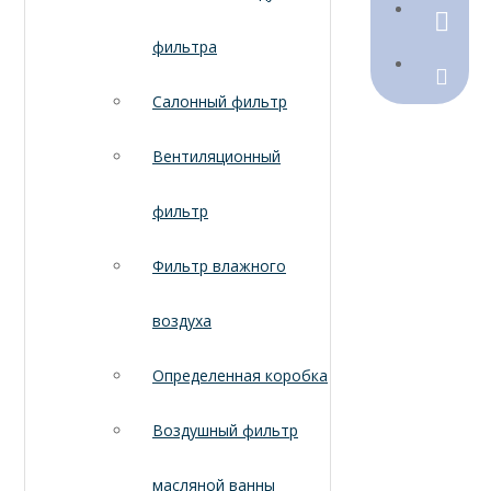
790368
фильтра
Sales@
Салонный фильтр
Вентиляционный
фильтр
Фильтр влажного
воздуха
Определенная коробка
Воздушный фильтр
масляной ванны