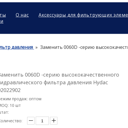
ты
О нас
Аксессуары для фильтрующих элем
ми
льтр давления
»
Заменить 0060D -серию высококачест
Заменить 0060D -серию высококачественного
гидравлического фильтра давления Hydac
02022902
Режим продаж: оптом
MOQ: 10 шт
штат:
Количество: