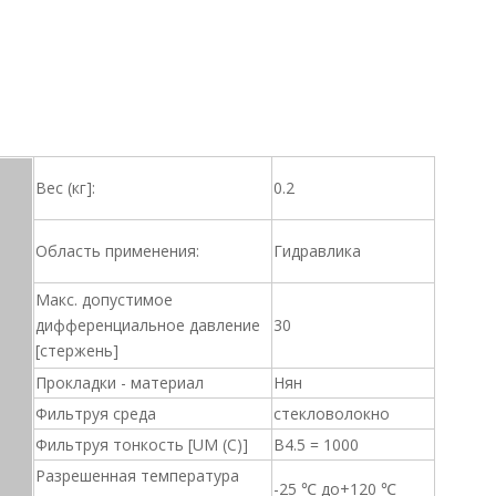
Вес (кг]:
0.2
Область применения:
Гидравлика
Макс. допустимое
дифференциальное давление
30
[стержень]
Прокладки - материал
Нян
Фильтруя среда
стекловолокно
Фильтруя тонкость [UM (C)]
B4.5 = 1000
Разрешенная температура
-25 ℃ до+120 ℃