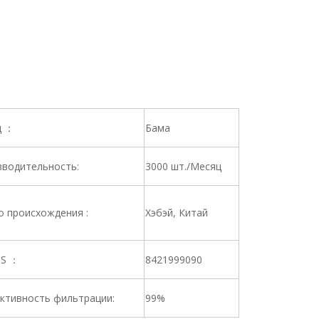
д ：
Бама
водительность:
3000 шт./Месяц
 происхождения :
Хэбэй, Китай
HS ：
8421999090
ктивность фильтрации:
99%