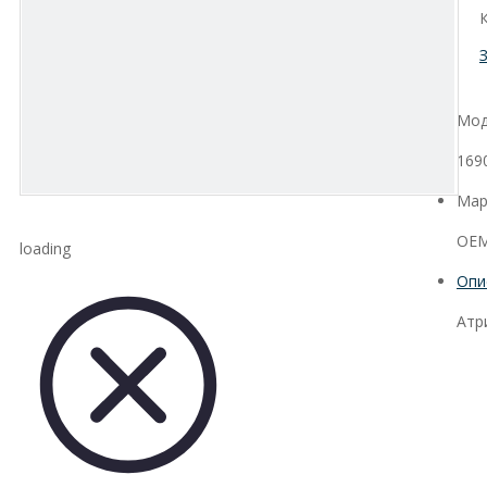
Мод
169
Мар
OEM
loading
Опи
Атр