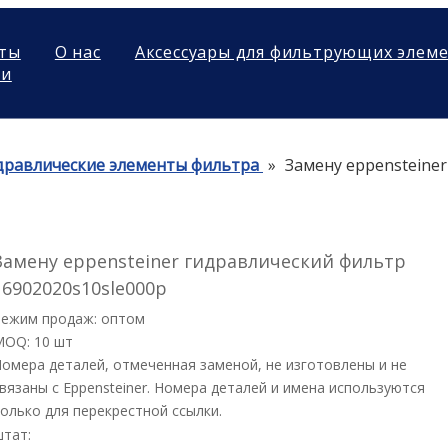
ты
О нас
Аксессуары для фильтрующих элем
ми
дравлические элементы фильтра
»
Замену eppensteine
Замену eppensteiner гидравлический фильтр
16902020s10sle000p
Режим продаж: оптом
MOQ: 10 шт
омера деталей, отмеченная заменой, не изготовлены и не
вязаны с Eppensteiner. Номера деталей и имена используются
олько для перекрестной ссылки.
штат: