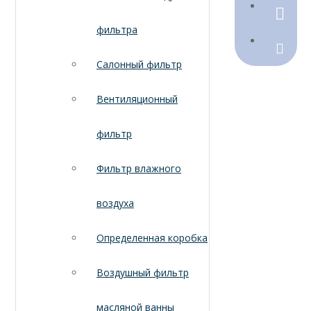
790368
фильтра
Sales@
Салонный фильтр
Вентиляционный
фильтр
Фильтр влажного
воздуха
Определенная коробка
Воздушный фильтр
масляной ванны