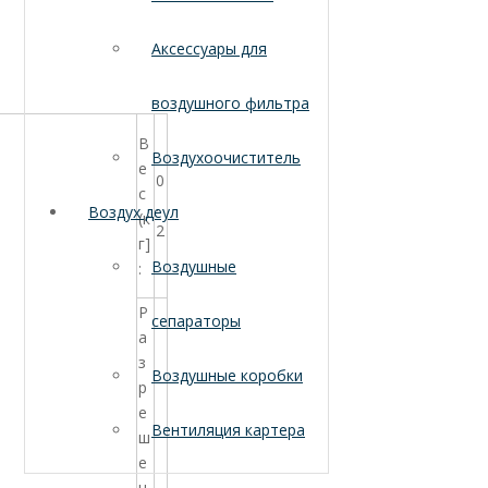
Аксессуары для
воздушного фильтра
В
Воздухоочиститель
е
0
с
.
Воздух деул
(к
2
г]
Воздушные
:
Р
сепараторы
а
з
Воздушные коробки
р
е
Вентиляция картера
ш
е
н