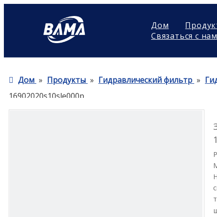
Дом
Продук
Связаться с на
Дом
»
Продукты
»
Гидравлический фильтр
»
Ги
16902020s10sle000p
Н
с
т