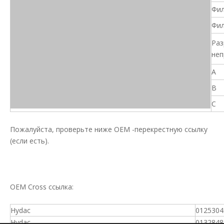
Фил
Фил
Раз
неп
A
B
C
Пожалуйста, проверьте ниже OEM -перекрестную ссылку
(если есть).
OEM Cross ссылка:
Hydac
0125304
Hydac
0132848