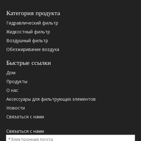
Hydac
0024540
Категория продукта
Hydac
0060D0
Hydac
0060D0
Гидравлический фильтр
Hydac
0060D0
Жидкостный фильтр
Hydac
0060D0
Воздушный фильтр
Hydac
0060D0
Обезжиривание воздуха
Hydac
0060D0
Hydac
1253043
Быстрые ссылки
Hydac
1328488
Дом
Hydac
245401
Продукты
Дональдсон
58152
Дональдсон
P170587
О нас
Дональдсон
P566689
Аксессуары для фильтрующих элементов
Паркер
PR3066
Новости
Паркер
G03066
Связаться с нами
Палл
HC2207
Палл
HC2207
Связаться с нами
Палл
HC2207