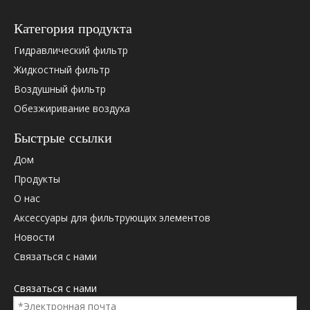
Hydac
02055905
Категория продукта
Hydac
0060D020
Hydac
0060D020
Гидравлический фильтр
Hydac
0060D020
Жидкостный фильтр
Hydac
0060D020
Воздушный фильтр
Hydac
0060D020
Обезжиривание воздуха
Hydac
0060D020
Hydac
1260881
Быстрые ссылки
Hydac
1323423
Дом
Hydac
2055905
Продукты
Дональдсон
P173190
Дональдсон
P566653
О нас
Паркер
PR3059Q
Аксессуары для фильтрующих элементов
Паркер
G03059Q
Новости
Палл
HC2206FC
Связаться с нами
Палл
HC2206FK
Палл
HC2206FC
Связаться с нами
Палл
HC2206FK