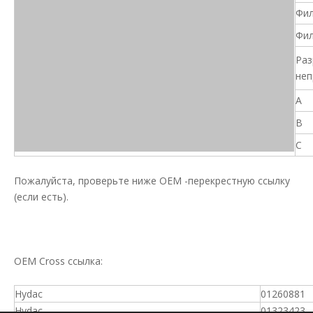
Фил
Фил
Раз
неп
A
B
C
Пожалуйста, проверьте ниже OEM -перекрестную ссылку
(если есть).
OEM Cross ссылка:
Hydac
01260881
Hydac
01323423