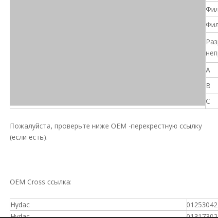
Фил
Фил
Раз
неп
A
B
C
Пожалуйста, проверьте ниже OEM -перекрестную ссылку
(если есть).
OEM Cross ссылка:
Hydac
01253042
Hydac
01317302