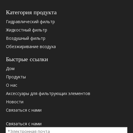
Hydac
02055960
Категория продукта
Hydac
0060D01
Hydac
0060D01
Гидравлический фильтр
Hydac
0060D01
Жидкостный фильтр
Hydac
0060D01
Воздушный фильтр
Hydac
0060D01
Обезжиривание воздуха
Hydac
0060D01
Hydac
1253042
Быстрые ссылки
Hydac
1317302
Дом
Hydac
2055960
Продукты
Дональдсон
58152
Дональдсон
P170587
О нас
Дональдсон
P566689
Аксессуары для фильтрующих элементов
Паркер
PR3066Q
Новости
Паркер
G03066Q
Связаться с нами
Палл
HC2207F
Палл
HC2207F
Связаться с нами
Палл
HC2207F