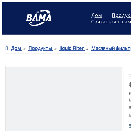
Дом
Продук
Связаться с на
Дом
»
Продукты
»
Iiquid Filter
»
Масляный фильт