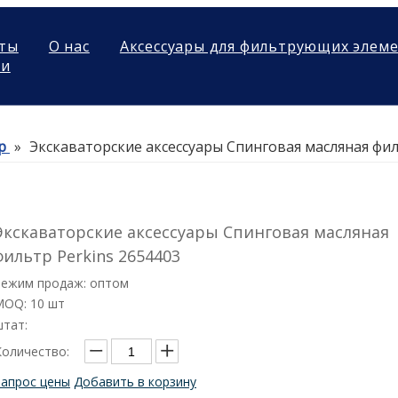
ты
О нас
Аксессуары для фильтрующих элем
ми
р
»
Экскаваторские аксессуары Спинговая масляная фил
Экскаваторские аксессуары Спинговая масляная
фильтр Perkins 2654403
Режим продаж: оптом
MOQ: 10 шт
штат:
Количество:
Запрос цены
Добавить в корзину