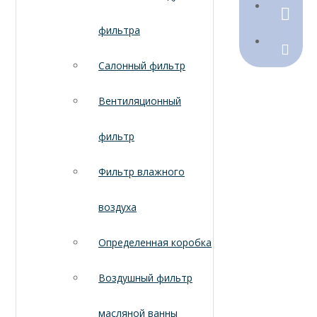
790368
фильтра
Sales@
Салонный фильтр
Вентиляционный
фильтр
Фильтр влажного
воздуха
Определенная коробка
Воздушный фильтр
масляной ванны