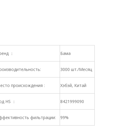
ренд ：
Бама
роизводительность:
3000 шт./Месяц
есто происхождения :
Хэбэй, Китай
од HS ：
8421999090
ффективность фильтрации:
99%