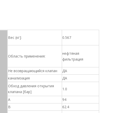
Вес (кг]:
0.567
нефтяная
Область применения:
фильтрация
Не возвращающийся клапан
ДА
канализация
ДА
Обход давления открытия
1.0
клапана [бар]
A
94
B
62.4