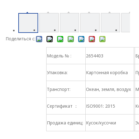
Поделиться с:
Модель № :
2654403
Б
Упаковка:
Картонная коробка
П
Транспорт:
Океан, земля, воздух
М
Сертификат ：
ISO9001: 2015
К
Продажа единиц:
Кусок/кусочки
Э