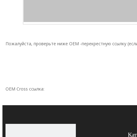
Пожалуйста, проверьте ниже OEM -перекрестную ссылку (если
OEM Cross ссылка:
Перкинс
Приложение
Кат
В основном используется для сталелитейной мельницы, элек