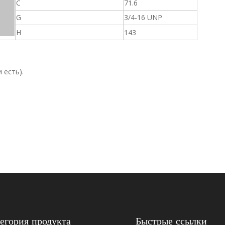
C
71.6
G
3/4-16 UNP
H
143
 есть).
2654403
егория продукта
Быстрые ссылки
тростанции, минной/ресурсной депо, бумажной фабрики и