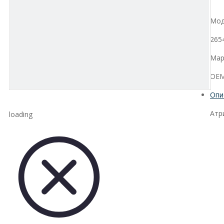
Мод
265
Мар
OEM
Опи
Атр
loading