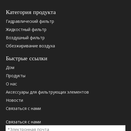
Hydac
02055975
Категория продукта
Hydac
0308084
Hydac
0110D01
Гидравлический фильтр
Hydac
0110D01
Жидкостный фильтр
Hydac
0110D01
Воздушный фильтр
Hydac
0110D01
Обезжиривание воздуха
Hydac
0110D01
Hydac
0110D01
Быстрые ссылки
Hydac
1253050
Дом
Hydac
1261580
Hydac
1313940
Продукты
Hydac
2055975
О нас
Hydac
308084
Аксессуары для фильтрующих элементов
Дональдсон
58252
Новости
Дональдсон
P170589
Связаться с нами
Паркер
PR3095Q
Паркер
G03095Q
Связаться с нами
Палл
HC2207F