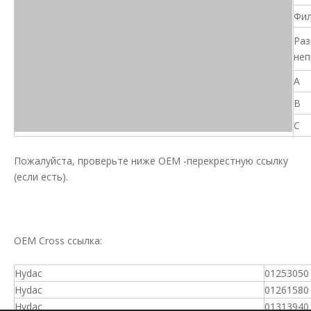
Фил
Раз
неп
A
B
C
Пожалуйста, проверьте ниже OEM -перекрестную ссылку
(если есть).
OEM Cross ссылка:
Hydac
01253050
Hydac
01261580
Hydac
01313940