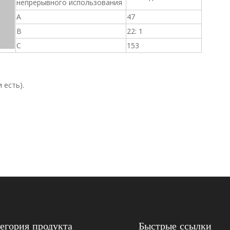
непрерывного использования
A
47
B
22: 1
C
153
 есть).
01260892
егория продукта
Быстрые ссылки