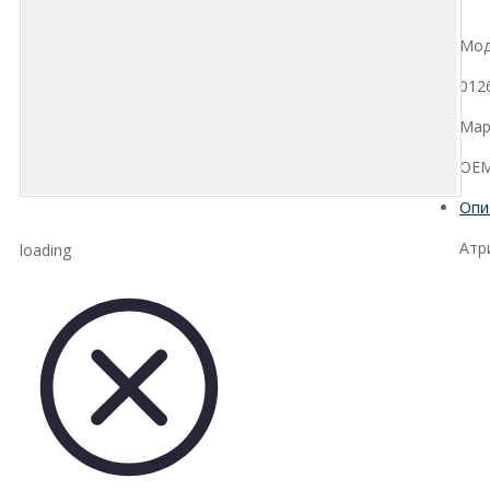
Мод
012
Мар
OEM
Опи
Атр
loading