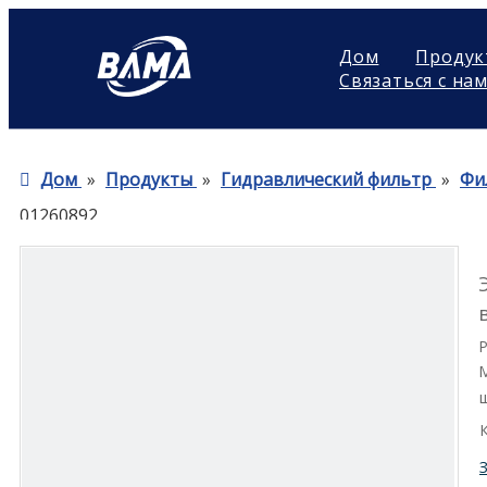
Дом
Продук
Связаться с на
Дом
»
Продукты
»
Гидравлический фильтр
»
Фи
01260892