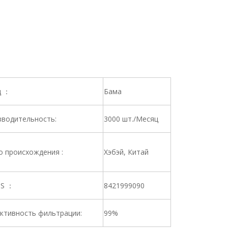
д ：
Бама
водительность:
3000 шт./Месяц
 происхождения :
Хэбэй, Китай
HS ：
8421999090
ктивность фильтрации:
99%