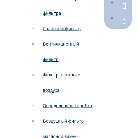
790368
фильтра
Sales@
Салонный фильтр
Вентиляционный
фильтр
Фильтр влажного
воздуха
Определенная коробка
Воздушный фильтр
масляной ванны