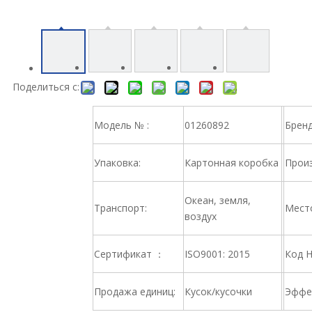
Поделиться с:
Модель № :
01260892
Брен
Упаковка:
Картонная коробка
Произ
Океан, земля,
Транспорт:
Место
воздух
Сертификат ：
ISO9001: 2015
Код 
Продажа единиц:
Кусок/кусочки
Эффе