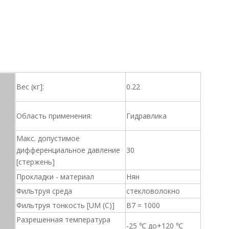
Вес (кг]:
0.22
Область применения:
Гидравлика
Макс. допустимое
дифференциальное давление
30
[стержень]
Прокладки - материал
Нян
Фильтруя среда
стекловолокно
Фильтруя тонкость [UM (C)]
B7 = 1000
Разрешенная температура
-25 ℃ до+120 ℃