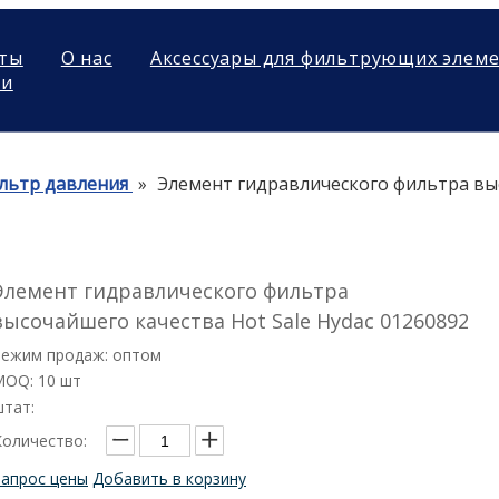
ты
О нас
Аксессуары для фильтрующих элем
ми
льтр давления
»
Элемент гидравлического фильтра выс
Элемент гидравлического фильтра
высочайшего качества Hot Sale Hydac 01260892
Режим продаж: оптом
MOQ: 10 шт
штат:
Количество:
Запрос цены
Добавить в корзину