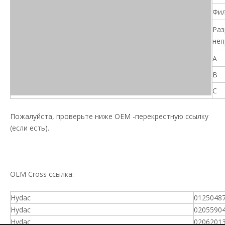
Фил
Раз
неп
A
B
C
Пожалуйста, проверьте ниже OEM -перекрестную ссылку
(если есть).
OEM Cross ссылка:
Hydac
0125048
Hydac
0205590
Hydac
0206201