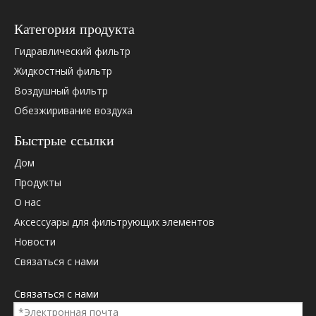
Hydac
0319382
Категория продукта
Hydac
0060D01
Hydac
0060D01
Гидравлический фильтр
Hydac
0060D0
Жидкостный фильтр
Hydac
0060D01
Воздушный фильтр
Hydac
0060D0
Обезжиривание воздуха
Hydac
0060D01
Hydac
1250487
Быстрые ссылки
Hydac
2055904
Дом
Hydac
2062013
Hydac
319382
Продукты
Дональдсон
48152
О нас
Дональдсон
P170601
Аксессуары для фильтрующих элементов
Дональдсон
P566652
Новости
Паркер
PR3058Q
Связаться с нами
Паркер
G03058Q
Палл
HC2206F
Связаться с нами
Палл
HC2206F