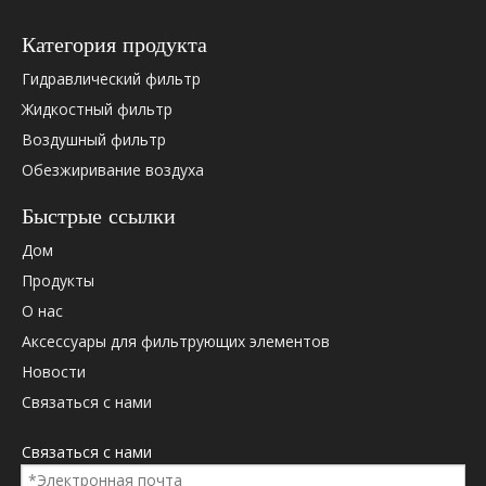
Hydac
0206201
Категория продукта
Hydac
0319382
Hydac
0060D01
Гидравлический фильтр
Hydac
0060D01
Жидкостный фильтр
Hydac
0060D0
Воздушный фильтр
Hydac
0060D01
Обезжиривание воздуха
Hydac
0060D0
Hydac
0060D01
Быстрые ссылки
Hydac
1250487
Дом
Hydac
2055904
Продукты
Hydac
2062013
Hydac
319382
О нас
Дональдсон
48152
Аксессуары для фильтрующих элементов
Дональдсон
P170601
Новости
Дональдсон
P566652
Связаться с нами
Паркер
PR3058Q
Паркер
G03058Q
Связаться с нами
Палл
HC2206F