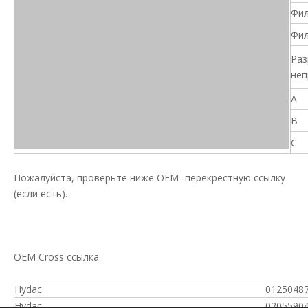
Фил
Фил
Раз
неп
A
B
C
Пожалуйста, проверьте ниже OEM -перекрестную ссылку
(если есть).
OEM Cross ссылка:
Hydac
0125048
Hydac
0205590