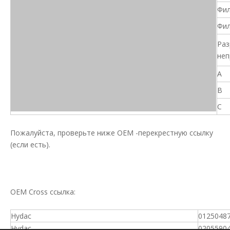
Фил
Фил
Раз
неп
A
B
C
Пожалуйста, проверьте ниже OEM -перекрестную ссылку
(если есть).
OEM Cross ссылка:
Hydac
0125048
Hydac
0205590