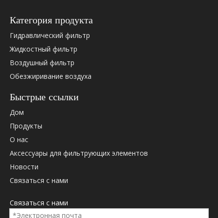
Hydac
0206201
Категория продукта
Hydac
0319382
Hydac
0060D01
Гидравлический фильтр
Hydac
0060D01
Жидкостный фильтр
Hydac
0060D0
Воздушный фильтр
Hydac
0060D01
Обезжиривание воздуха
Hydac
0060D0
Hydac
0060D01
Быстрые ссылки
Hydac
1250487
Дом
Hydac
2055904
Продукты
Hydac
2062013
Hydac
319382
О нас
Дональдсон
48152
Аксессуары для фильтрующих элементов
Дональдсон
P170601
Новости
Дональдсон
P566652
Связаться с нами
Паркер
PR3058Q
Паркер
G03058Q
Связаться с нами
Палл
HC2206F