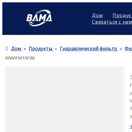
Дом
Продук
Связаться с на
Дом
»
Продукты
»
Гидравлический фильтр
»
Фи
0060D010ON