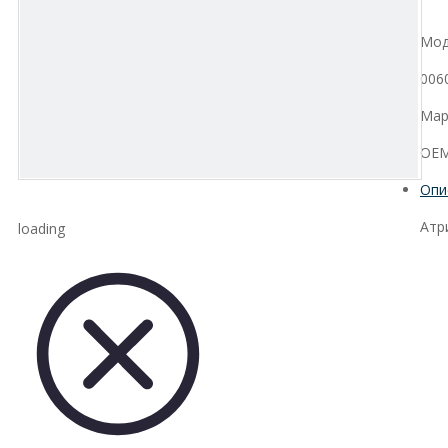
Мод
006
Мар
OEM
Опи
Атр
loading