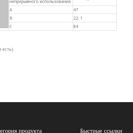
непрерывного использования
A
47
B
22: 1
C
84
 есть).
01250487
02055904
егория продукта
Быстрые ссылки
02062013