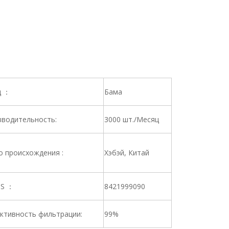
д ：
Бама
водительность:
3000 шт./Месяц
 происхождения :
Хэбэй, Китай
HS ：
8421999090
ктивность фильтрации:
99%