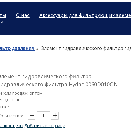
ты
О нас
Аксессуары для фильтрующих элем
ми
льтр давления
»
Элемент гидравлического фильтра ги
Элемент гидравлического фильтра
гидравлического фильтра Hydac 0060D010ON
Режим продаж: оптом
MOQ: 10 шт
штат:
Количество:
Запрос цены
Добавить в корзину