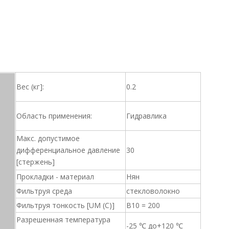
Вес (кг]:
0.2
Область применения:
Гидравлика
Макс. допустимое
дифференциальное давление
30
[стержень]
Прокладки - материал
Нян
Фильтруя среда
стекловолокно
Фильтруя тонкость [UM (C)]
B10 = 200
Разрешенная температура
-25 ℃ до+120 ℃