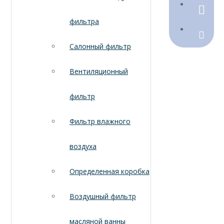
790368
фильтра
Sales@
Салонный фильтр
Вентиляционный
фильтр
Фильтр влажного
воздуха
Определенная коробка
Воздушный фильтр
масляной ванны