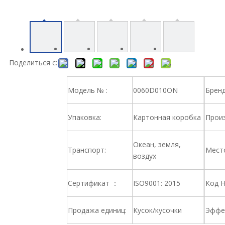
Поделиться с:
Модель № :
0060D010ON
Брен
Упаковка:
Картонная коробка
Произ
Океан, земля,
Транспорт:
Место
воздух
Сертификат ：
ISO9001: 2015
Код 
Продажа единиц:
Кусок/кусочки
Эффе