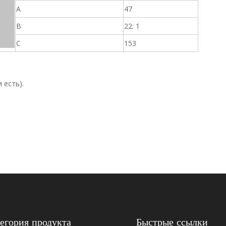
A
47
B
22: 1
C
153
 есть).
01252599
01260882
егория продукта
Быстрые ссылки
01323427