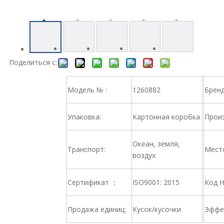
Поделиться с:
Модель № :
1260882
Брен
Упаковка:
Картонная коробка
Произ
Океан, земля,
Транспорт:
Место
воздух
Сертификат ：
ISO9001: 2015
Код 
Продажа единиц:
Кусок/кусочки
Эффе