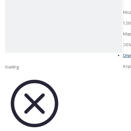
Мод
126
Мар
OEM
Опи
Атр
loading