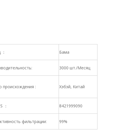
д ：
Бама
водительность:
3000 шт./Месяц
 происхождения :
Хэбэй, Китай
HS ：
8421999090
ктивность фильтрации:
99%