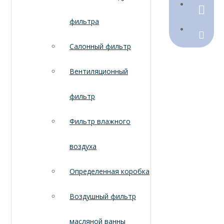
790368
фильтра
Sales@
Салонный фильтр
Вентиляционный
фильтр
Фильтр влажного
воздуха
Определенная коробка
Воздушный фильтр
масляной ванны