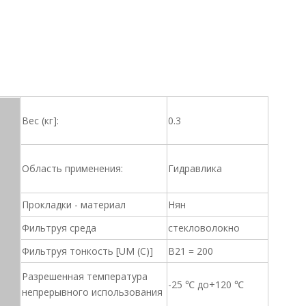
Вес (кг]:
0.3
Область применения:
Гидравлика
Прокладки - материал
Нян
Фильтруя среда
стекловолокно
Фильтруя тонкость [UM (C)]
B21 = 200
Разрешенная температура
-25 ℃ до+120 ℃
непрерывного использования