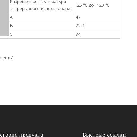
Разрешенная температура
-25 ℃ до+120 ℃
непрерывного использования
A
47
B
22: 1
C
84
 есть).
егория продукта
Быстрые ссылки