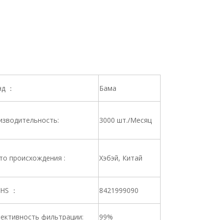
нд ：
Бама
изводительность:
3000 шт./Месяц
то происхождения :
Хэбэй, Китай
 HS ：
8421999090
ективность фильтрации:
99%