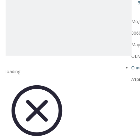
Мод
006
Мар
OEM
Опи
loading
Атр