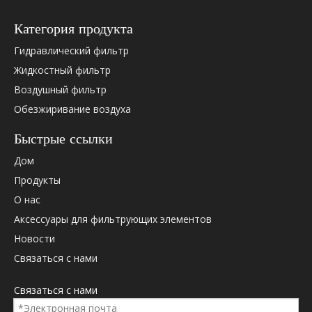
Hydac
0205595
Категория продукта
Hydac
0060D0
Hydac
0060D0
Гидравлический фильтр
Hydac
0060D0
Жидкостный фильтр
Hydac
0060D0
Воздушный фильтр
Hydac
0060D0
Обезжиривание воздуха
Hydac
0060D0
Hydac
1253040
Быстрые ссылки
Hydac
2055959
Дом
Дональдсон
58151
Дональдсон
P566688
Продукты
Паркер
PR3065
О нас
Паркер
G03065
Аксессуары для фильтрующих элементов
Палл
HC2207
Новости
Палл
HC2207
Связаться с нами
Палл
HC2207
Палл
HC2207
Связаться с нами
Бош Рексрот
ABZFDS
Бош Рексрот
ABZFDS