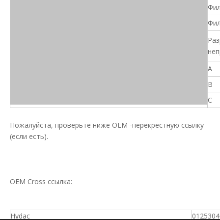
Фил
Фил
Раз
неп
A
B
C
Пожалуйста, проверьте ниже OEM -перекрестную ссылку
(если есть).
OEM Cross ссылка:
Hydac
0125304