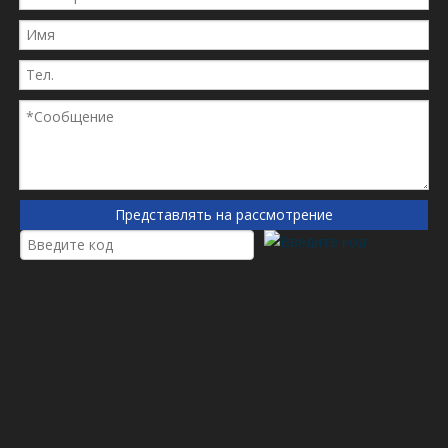
т. Д.
Стеклянный масляный фильтр имеет следующие функции
● Устойчивость к высокой температуре, высокое
давление.
● Высокая прочность, высокий рейтинг фильтров,
хорошая грузоподъемность, повторная промывка
● Слои фильтра, Ripple аккуратный
● Простая в установке
Представлять на рассмотрение
● Сильный внутренний скелет
● Сегрегированная глубина фильтрация
● Высокая грузоподъемность
● Уменьшите износ подшипника
● Расширить использование срока службы масла.
предыдущий:
следующий:
Масляный фильтр
Caterpillar Filter
Caterpillar P7003