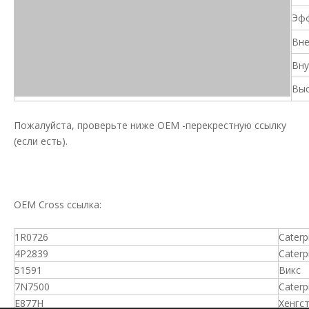
Эфф
Вне
Вну
Выс
Пожалуйста, проверьте ниже OEM -перекрестную ссылку
(если есть).
OEM Cross ссылка:
1R0726
Caterpi
4P2839
Caterpi
51591
Викс
7N7500
Caterpi
E877H
Хенгс