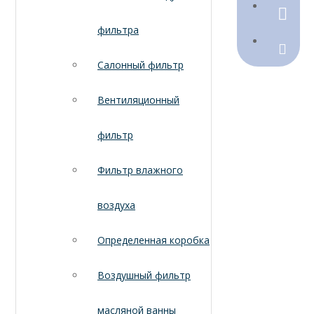
790368
фильтра
Sales@
Салонный фильтр
Вентиляционный
фильтр
Фильтр влажного
воздуха
Определенная коробка
Воздушный фильтр
масляной ванны