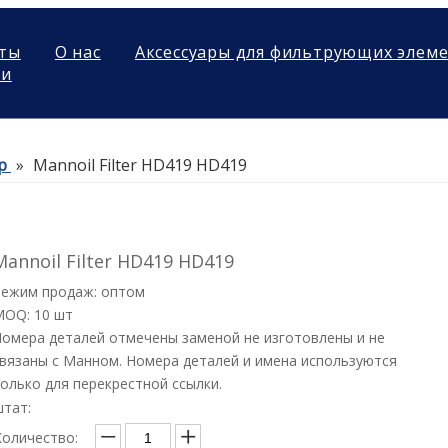
ты
О нас
Аксессуары для фильтрующих элем
ми
р
»
Mannoil Filter HD419 HD419
Mannoil Filter HD419 HD419
Режим продаж: оптом
MOQ: 10 шт
омера деталей отмечены заменой не изготовлены и не
вязаны с Манном. Номера деталей и имена используются
олько для перекрестной ссылки.
штат:
Количество: