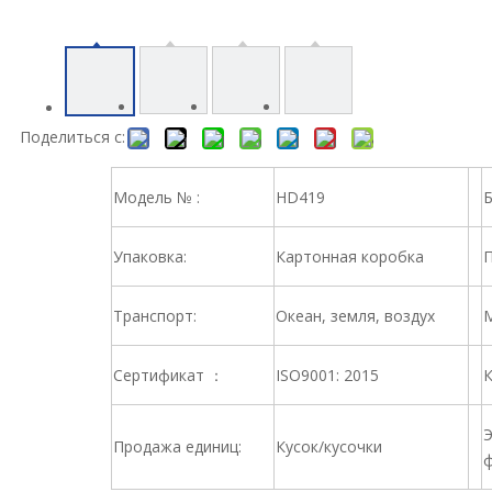
Поделиться с:
Модель № :
HD419
Б
Упаковка:
Картонная коробка
П
Транспорт:
Океан, земля, воздух
М
Сертификат ：
ISO9001: 2015
К
Э
Продажа единиц:
Кусок/кусочки
ф