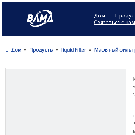
Дом
Продук
Связаться с на
Дом
»
Продукты
»
Iiquid Filter
»
Масляный фильт
Н
с
т