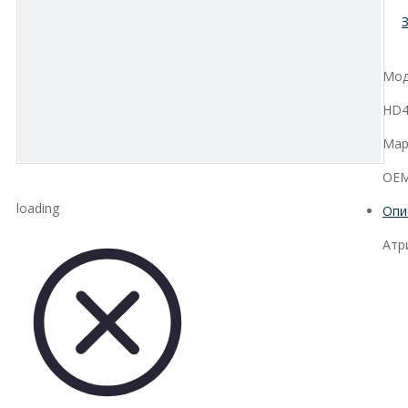
Мод
HD4
Мар
OE
loading
Опи
Атр