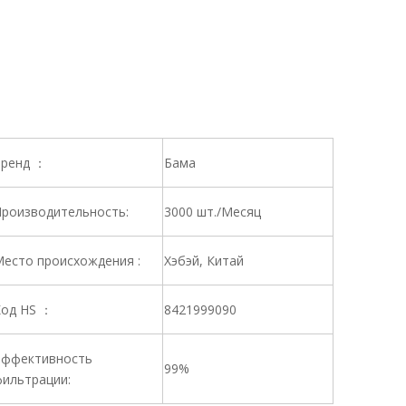
ренд ：
Бама
роизводительность:
3000 шт./Месяц
есто происхождения :
Хэбэй, Китай
од HS ：
8421999090
ффективность
99%
ильтрации: