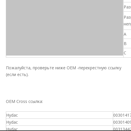
Раз
Раз
неп
A
B
C
Пожалуйста, проверьте ниже OEM -перекрестную ссылку
(если есть).
OEM Cross ссылка:
Hydac
0030141
Hydac
0030140
Hydac
0031344