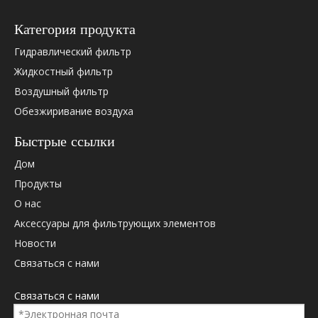
Hydac
0031682
Категория продукта
Hydac
0206562
Hydac
0060D0
Гидравлический фильтр
Hydac
0060D0
Жидкостный фильтр
Hydac
0060D0
Воздушный фильтр
Hydac
301417
Обезжиривание воздуха
Hydac
301409
Hydac
313442
Быстрые ссылки
Hydac
316827
Дом
Hydac
2065620
Бош Рексрот
960G25
Продукты
Бош Рексрот
960LAG2
О нас
Бош Рексрот
R928017
Аксессуары для фильтрующих элементов
Бош Рексрот
R928022
Новости
MP Filtri
DP040M
Связаться с нами
Берингер
BE60P2
Берингер
BE60P2
Связаться с нами
Internormen
317991