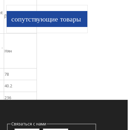
it
β12 = 1000
сопутствующие товары
 -
Нян
78
40.2
236
Связаться с нами