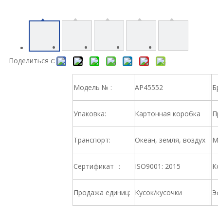
Поделиться с:
Модель № :
AP45552
Б
Упаковка:
Картонная коробка
П
Транспорт:
Океан, земля, воздух
М
Сертификат ：
ISO9001: 2015
К
Продажа единиц:
Кусок/кусочки
Э