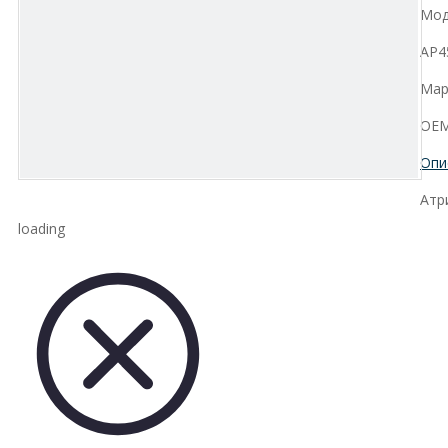
Мод
AP4
Мар
OEM
Опи
Атр
loading