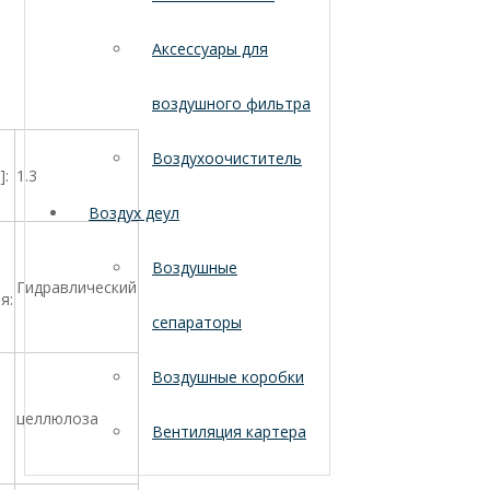
Аксессуары для
воздушного фильтра
Воздухоочиститель
]:
1.3
Воздух деул
Воздушные
Гидравлический
я:
сепараторы
Воздушные коробки
целлюлоза
Вентиляция картера