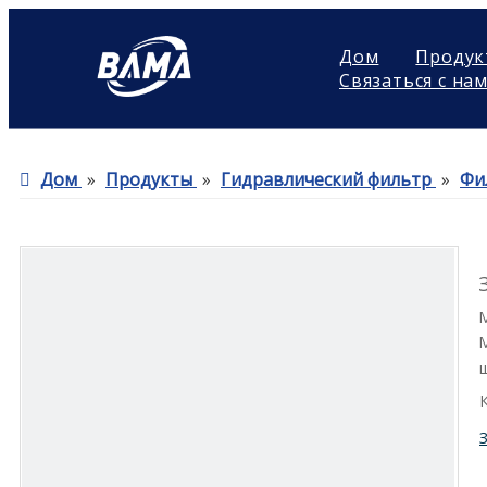
Дом
Продук
Связаться с на
Дом
»
Продукты
»
Гидравлический фильтр
»
Фи
М