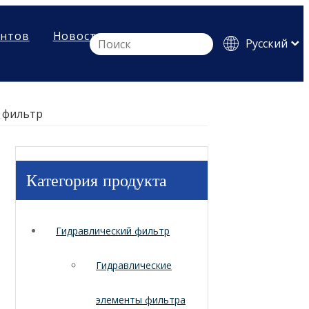
ентов
Новости
Pусский
English
Español
й фильтр
Категория продукта
Гидравлический фильтр
Гидравлические
элементы фильтра