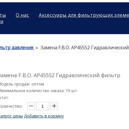
ты
О нас
Аксессуары для фильтрующих элем
ми
льтр давления
»
Замена F.B.O. AP45552 Гидравлически
Замена F.B.O. AP45552 Гидравлический фильтр
Модель продаж: оптом
инимальное количество заказа: 10 шт.
штат:
Количество:
Запрос цены
Добавить в корзину