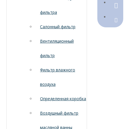
790368
фильтра
Sales@
Салонный фильтр
Вентиляционный
фильтр
Фильтр влажного
воздуха
Определенная коробка
Воздушный фильтр
масляной ванны