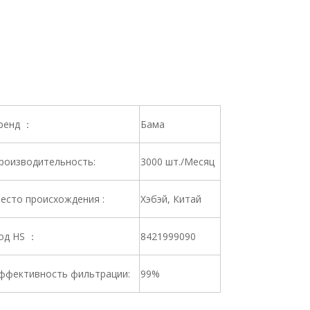
ренд ：
Бама
роизводительность:
3000 шт./Месяц
есто происхождения :
Хэбэй, Китай
од HS ：
8421999090
ффективность фильтрации:
99%