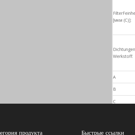
FilterFeinhe
[мкм (C)]:
Dichtungen
Werkstoff:
A
B
C
егория продукта
Быстрые ссылки