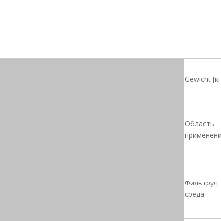
Gewicht [кг
Область
применени
Фильтруя
среда: