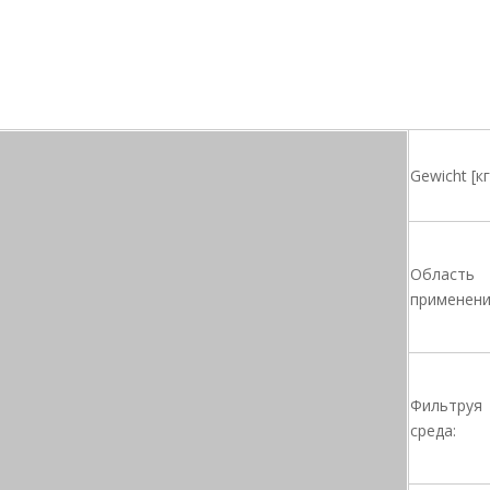
Gewicht [кг
Область
применени
Фильтруя
среда: