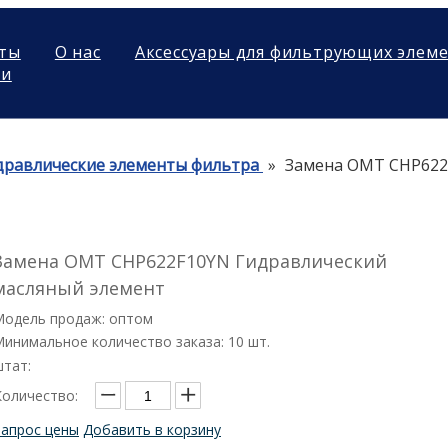
ты
О нас
Аксессуары для фильтрующих элем
ми
дравлические элементы фильтра
»
Замена OMT CHP622
Замена OMT CHP622F10YN Гидравлический
масляный элемент
Модель продаж: оптом
инимальное количество заказа: 10 шт.
штат:
Количество:
Запрос цены
Добавить в корзину