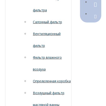
790368
фильтра
Sales@
Салонный фильтр
Вентиляционный
фильтр
Фильтр влажного
воздуха
Определенная коробка
Воздушный фильтр
масляной ванны