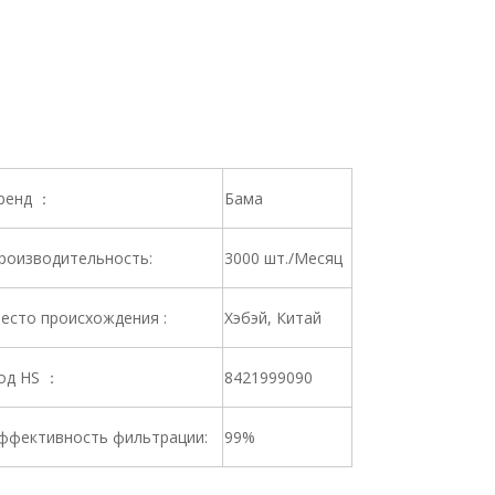
ренд ：
Бама
роизводительность:
3000 шт./Месяц
есто происхождения :
Хэбэй, Китай
од HS ：
8421999090
ффективность фильтрации:
99%