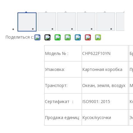
Поделиться с:
Модель № :
CHP622F10YN
Б
Упаковка:
Картонная коробка
П
Транспорт:
Океан, земля, воздух
М
Сертификат ：
ISO9001: 2015
К
Продажа единиц:
Кусок/кусочки
Э