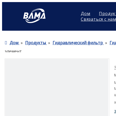
Дом
Продук
Связаться с на
Дом
»
Продукты
»
Гидравлический фильтр
»
Ги
элемент
М