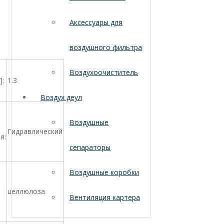
Аксессуары для
воздушного фильтра
Воздухоочиститель
]:
1.3
Воздух деул
Воздушные
Гидравлический
я:
сепараторы
Воздушные коробки
целлюлоза
Вентиляция картера