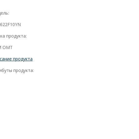
ель:
622F10YN
ка продукта:
M OMT
сание продукта
ибуты продукта: