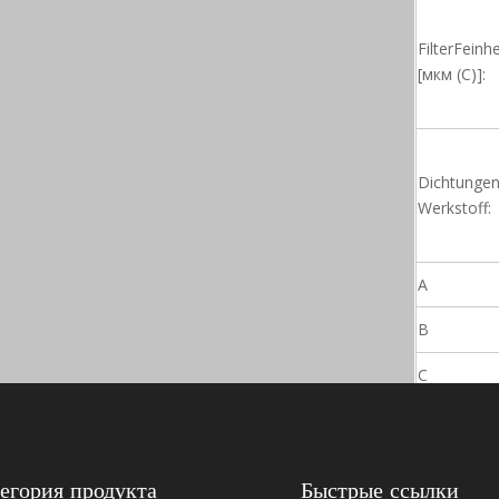
FilterFeinhe
[мкм (C)]:
Dichtungen
Werkstoff:
A
B
C
егория продукта
Быстрые ссылки