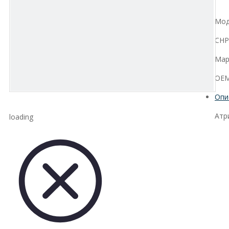
Мод
CHP
Мар
OE
Опи
Атр
loading