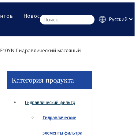
ентов
Новости
Pусский
English
Español
F10YN Гидравлический масляный
Категория продукта
Гидравлический фильтр
Гидравлические
элементы фильтра