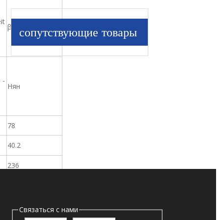
it
β12 = 1000
сопутствующие товары
 -
Нян
78
40.2
236
Связаться с нами