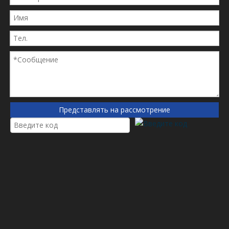
Дональдсон
45552
Дональдсон
P171744
Паркер
938359Q
Манн
HD8362
MP Filtri
HP3202A10NA
MP Filtri
HP3202A10AN
MP Filtri
HP3202A10ANP01
MP Filtri
HP3202P10AN
Авиабил
AFKOVL36710
Представлять на рассмотрение
Арго
P3082301
AVN Hydraulics
140300
Развернуть
10765965
Диагностика
LNE410B10
Бриллиант
DH973FP
DMIC
DHE5A
Домаж
CDHP51A10N
Ф.Б.О.
AP45552
Fantuzzi
2470963507
Farid Industrie
9270070521