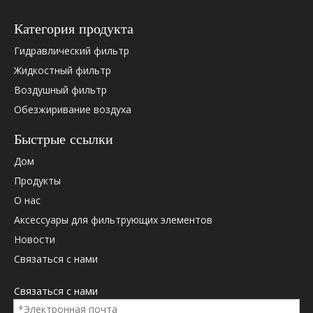
Категория продукта
Гидравлический фильтр
Жидкостный фильтр
Воздушный фильтр
Обезжиривание воздуха
Пожалуйста, проверьте ниже OEM -перекрестную ссылку
(если есть).
Быстрые ссылки
Дом
Продукты
OEM Cross ссылка:
О нас
Аксессуары для фильтрующих элементов
Новости
Связаться с нами
Связаться с нами